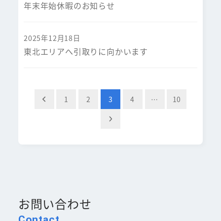
年末年始休暇のお知らせ
2025年12月18日
東北エリアへ引取りに向かいます
投
1
2
3
4
…
10
稿
の
ペ
ー
ジ
お問い合わせ
送
Contact