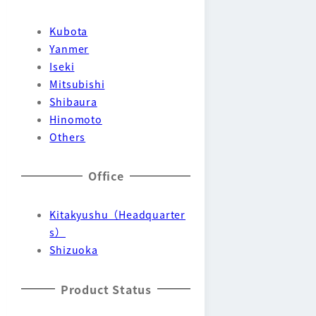
Kubota
Yanmer
Iseki
Mitsubishi
Shibaura
Hinomoto
Others
Office
Kitakyushu（Headquarter
s）
Shizuoka
Product Status