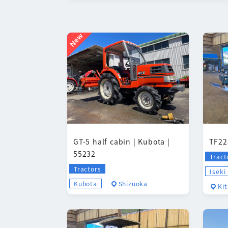
New
GT-5 half cabin | Kubota |
TF22
55232
Tract
Tractors
Iseki
Kubota
Shizuoka
Ki