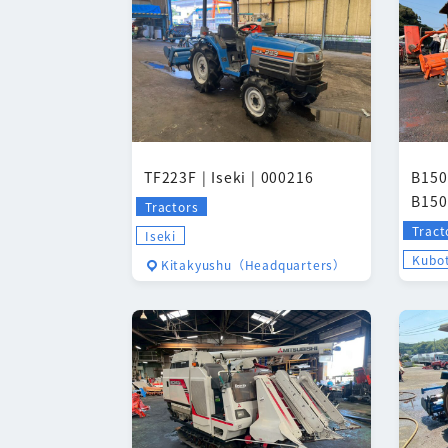
TF223F | Iseki | 000216
B150
B150
Tractors
Tract
Iseki
Kubo
Kitakyushu（Headquarters）