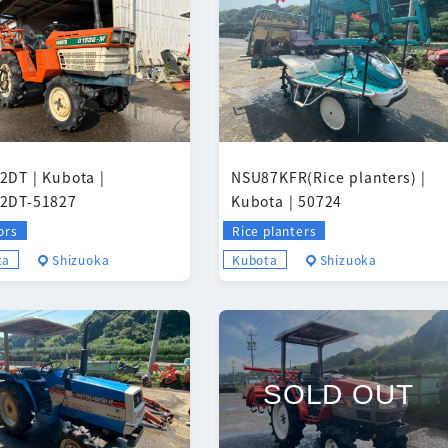
2DT | Kubota |
NSU87KFR(Rice planters) |
2DT-51827
Kubota | 50724
ors
Rice planters
ta
Shizuoka
Kubota
Shizuoka
SOLD OUT