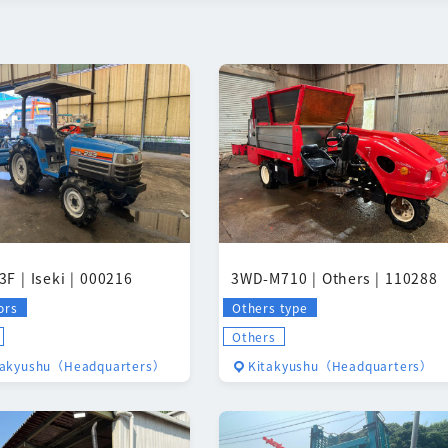
3F | Iseki | 000216
3WD-M710 | Others | 110288
ors
Others type
Others
takyushu（Headquarters）
Kitakyushu（Headquarters）