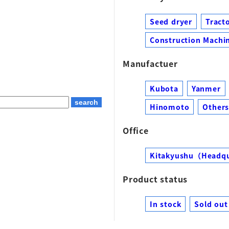
Seed dryer
Tract
Construction Machin
Manufactuer
Kubota
Yanmer
Hinomoto
Other
Office
Kitakyushu（Headq
Product status
In stock
Sold out