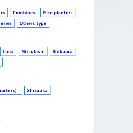
ors
Combines
Rice planters
eries
Others type
Iseki
Mitsubishi
Shibaura
s
uarters）
Shizuoka