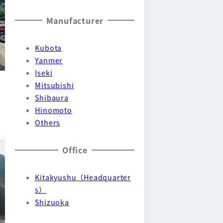
Manufacturer
Kubota
Yanmer
Iseki
Mitsubishi
Shibaura
Hinomoto
Others
Office
Kitakyushu（Headquarter
s）
Shizuoka