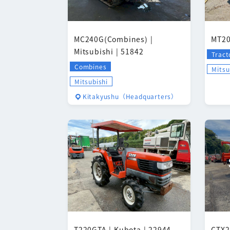
MC240G(Combines) |
MT20
Mitsubishi | 51842
Tract
Combines
Mitsu
Mitsubishi
Kitakyushu（Headquarters）
T220GTA | Kubota | 22944
CTX2