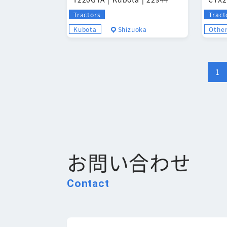
Tractors
Tract
Kubota
Shizuoka
Othe
投
1
稿
の
ペ
お問い合わせ
ー
ジ
Contact
送
り