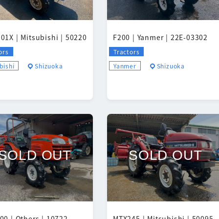
01X | Mitsubishi | 50220
F200 | Yanmer | 22E-03302
ors
Tractors
bishi
Shizuoka
Yanmer
Shizuoka
SOLD OUT
SOLD OUT
00 | Others | 10722
MTX245 | Mitsubishi | 50095