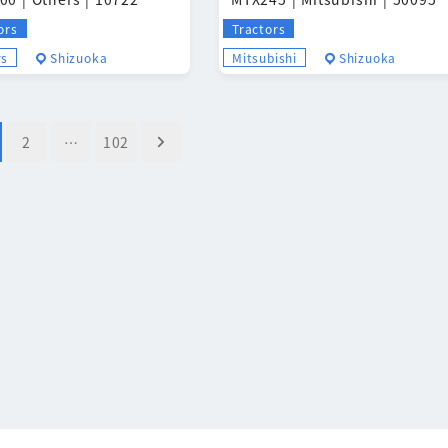
ors
Tractors
rs
Shizuoka
Mitsubishi
Shizuoka
2
…
102