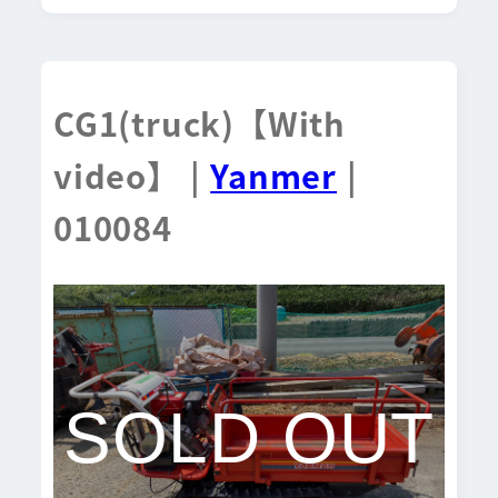
CG1(truck)【With
video】 |
Yanmer
|
010084
SOLD OUT