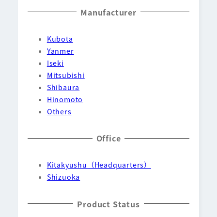
Manufacturer
Kubota
Yanmer
Iseki
Mitsubishi
Shibaura
Hinomoto
Others
Office
Kitakyushu（Headquarters）
Shizuoka
Product Status