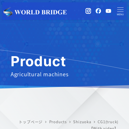
instagram
Facebook
YouTub
MENU
Product
Agricultural machines
トップページ
Products
Shizuoka
CG1(truck)
【With video】