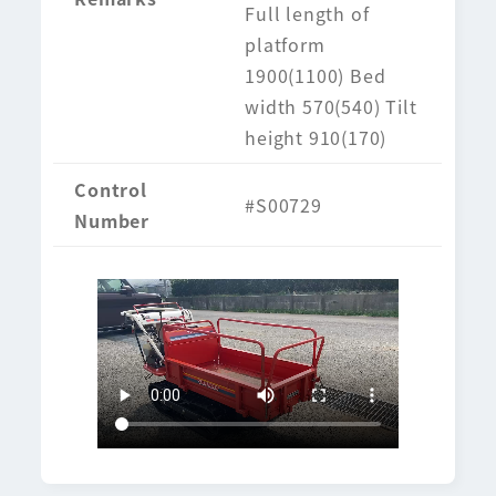
Full length of
platform
1900(1100) Bed
width 570(540) Tilt
height 910(170)
Control
#S00729
Number