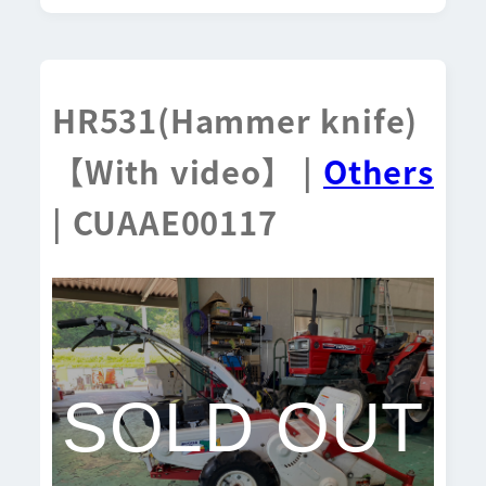
HR531(Hammer knife)
【With video】 |
Others
| CUAAE00117
SOLD OUT