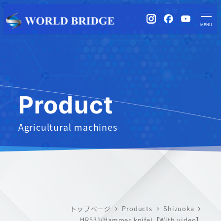
instagram
Facebook
YouTub
MENU
Product
Agricultural machines
トップページ
Products
Shizuoka
HR531(Hammer knife)【With video】