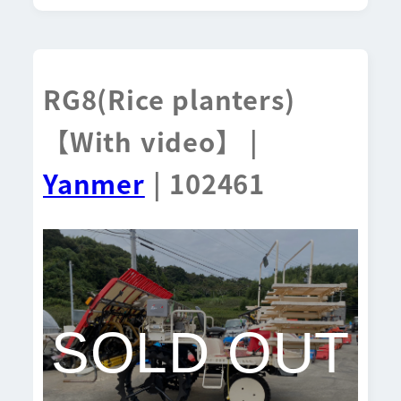
RG8(Rice planters)
【With video】 |
Yanmer
| 102461
SOLD OUT