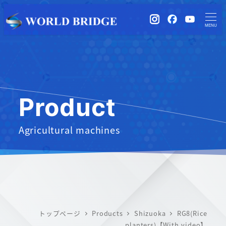
instagram
Facebook
YouTub
MENU
Product
Agricultural machines
トップページ
Products
Shizuoka
RG8(Rice
planters)【With video】