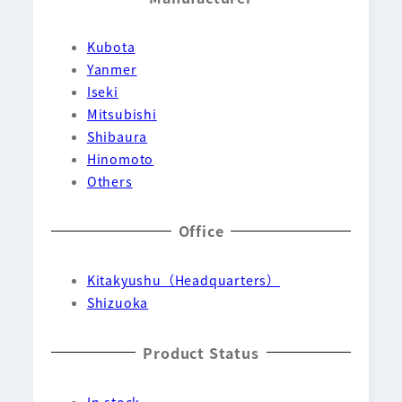
Kubota
Yanmer
Iseki
Mitsubishi
Shibaura
Hinomoto
Others
Office
Kitakyushu（Headquarters）
Shizuoka
Product Status
In stock