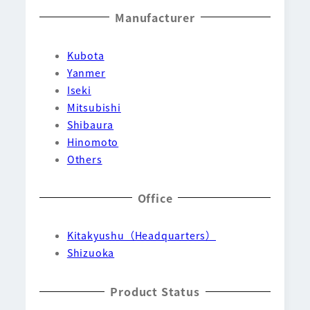
Manufacturer
Kubota
Yanmer
Iseki
Mitsubishi
Shibaura
Hinomoto
Others
Office
Kitakyushu（Headquarters）
Shizuoka
Product Status