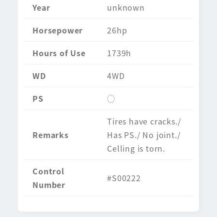
Year
unknown
Horsepower
26hp
Hours of Use
1739h
WD
4WD
PS
◯
Tires have cracks./
Remarks
Has PS./ No joint./
Celling is torn.
Control
#S00222
Number