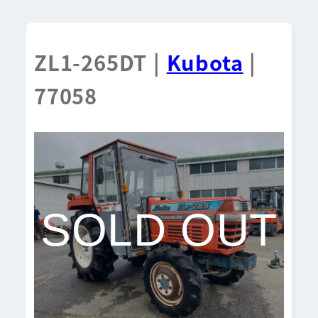
ZL1-265DT |
Kubota
|
77058
SOLD OUT