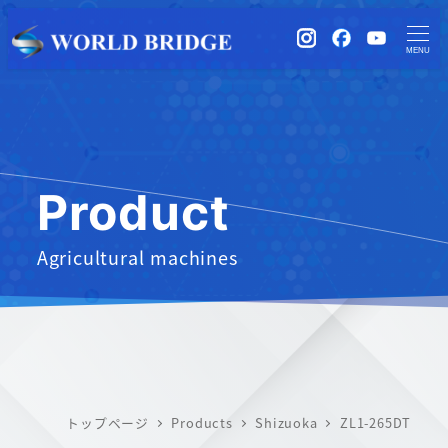
instagram
Facebook
YouTub
MENU
Product
Agricultural machines
トップページ
Products
Shizuoka
ZL1-265DT