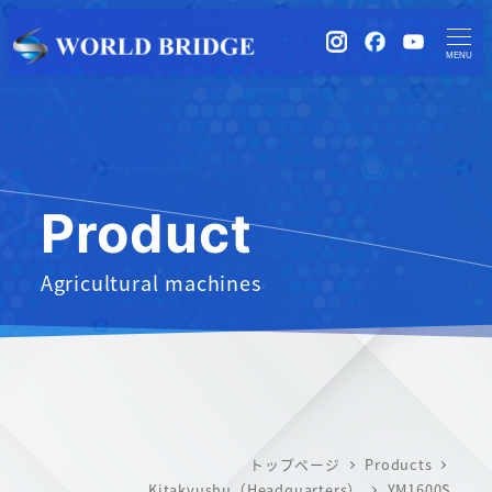
instagram
Facebook
YouTub
MENU
Product
Agricultural machines
トップページ
Products
Kitakyushu（Headquarters）
YM1600S