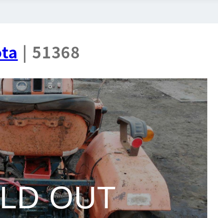
ta
| 51368
LD OUT