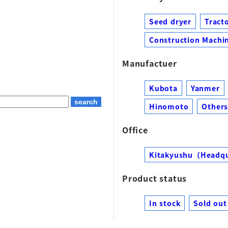
Seed dryer
Tract
Construction Machin
Manufactuer
Kubota
Yanmer
Hinomoto
Other
Office
Kitakyushu（Headq
Product status
In stock
Sold out