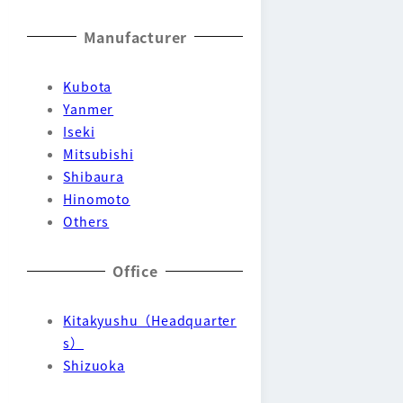
Manufacturer
Kubota
Yanmer
Iseki
Mitsubishi
Shibaura
Hinomoto
Others
Office
Kitakyushu（Headquarter
s）
Shizuoka