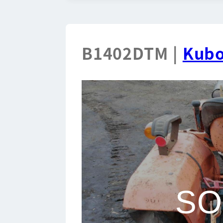
B1402DTM |
Kubo
SO