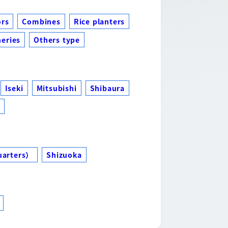
ors
Combines
Rice planters
eries
Others type
Iseki
Mitsubishi
Shibaura
s
uarters）
Shizuoka