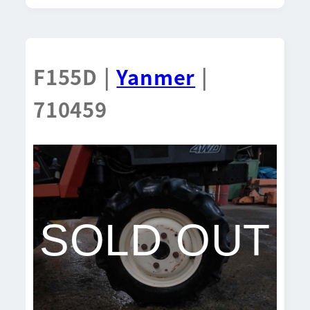
F155D |
Yanmer
|
710459
SOLD OUT