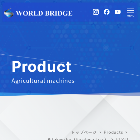
instagram
Facebook
YouTub
MENU
Product
Agricultural machines
トップページ
Products
Kitakyushu（Headquarters）
F155D