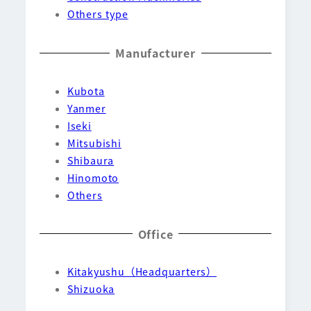
Others type
Manufacturer
Kubota
Yanmer
Iseki
Mitsubishi
Shibaura
Hinomoto
Others
Office
Kitakyushu（Headquarters）
Shizuoka