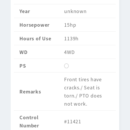
Year
unknown
Horsepower
15hp
Hours of Use
1139h
WD
4WD
PS
◯
Front tires have
cracks./ Seat is
Remarks
torn./ PTO does
not work.
Control
#11421
Number