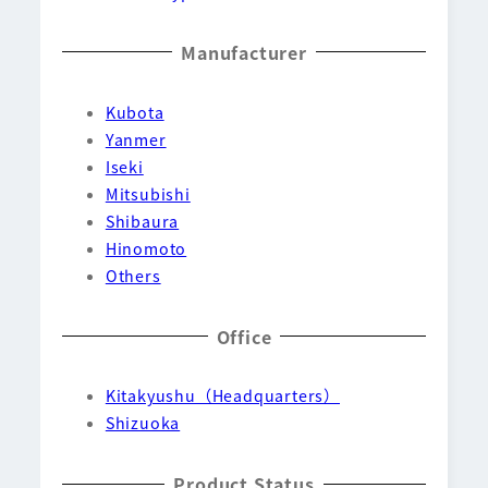
Manufacturer
Kubota
Yanmer
Iseki
Mitsubishi
Shibaura
Hinomoto
Others
Office
Kitakyushu（Headquarters）
Shizuoka
Product Status