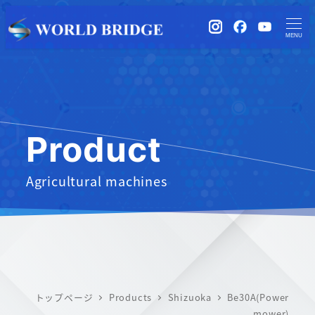
instagram
Facebook
YouTub
MENU
Product
Agricultural machines
トップページ
Products
Shizuoka
Be30A(Power
mower)