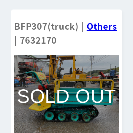
BFP307(truck) |
Others
| 7632170
SOLD OUT