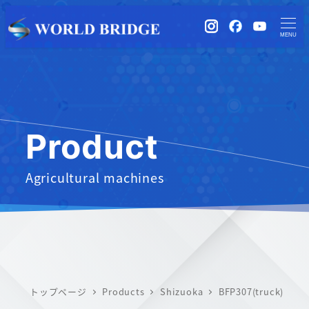
instagram
Facebook
YouTub
MENU
Product
Agricultural machines
トップページ
Products
Shizuoka
BFP307(truck)