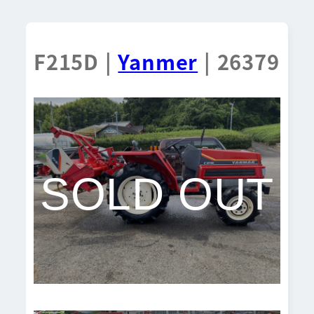
F215D |
Yanmer
| 26379
SOLD OUT