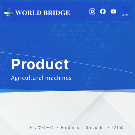
instagram
Facebook
YouTub
MENU
Product
Agricultural machines
トップページ
Products
Shizuoka
F215D