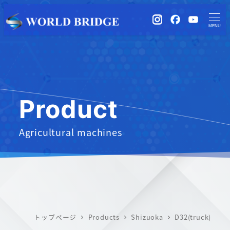
instagram
Facebook
YouTub
MENU
Product
Agricultural machines
トップページ
Products
Shizuoka
D32(truck)