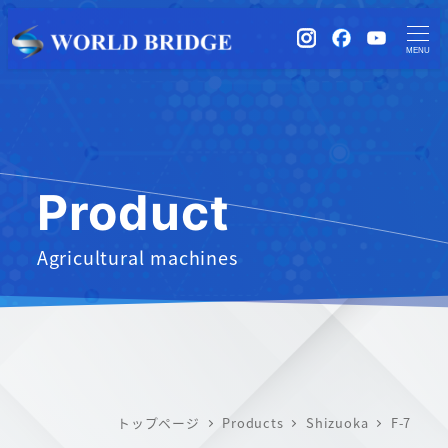
instagram
Facebook
YouTub
MENU
Product
Agricultural machines
トップページ
Products
Shizuoka
F-7