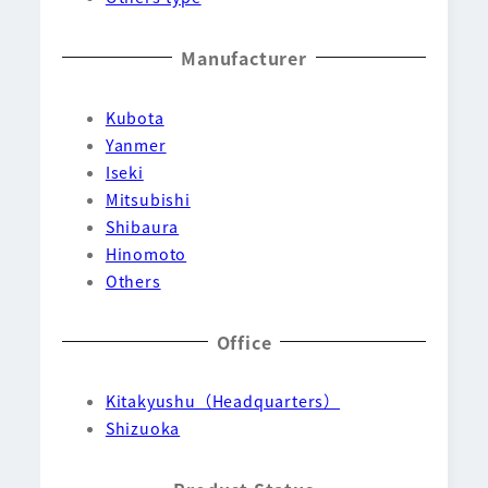
Manufacturer
Kubota
Yanmer
Iseki
Mitsubishi
Shibaura
Hinomoto
Others
Office
Kitakyushu（Headquarters）
Shizuoka