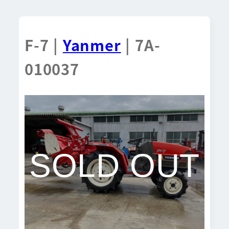
F-7 |
Yanmer
| 7A-
010037
SOLD OUT