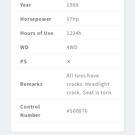
Year
1988
Horsepower
17hp
Hours of Use
1224h
WD
4WD
PS
✕
All tires have
Remarks
cracks. Headlight
crack. Seat is torn.
Control
#S00876
Number