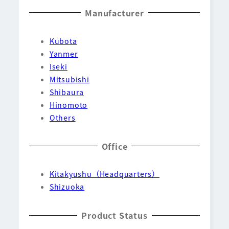
Manufacturer
Kubota
Yanmer
Iseki
Mitsubishi
Shibaura
Hinomoto
Others
Office
Kitakyushu（Headquarters）
Shizuoka
Product Status