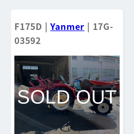
F175D |
Yanmer
| 17G-
03592
SOLD OUT