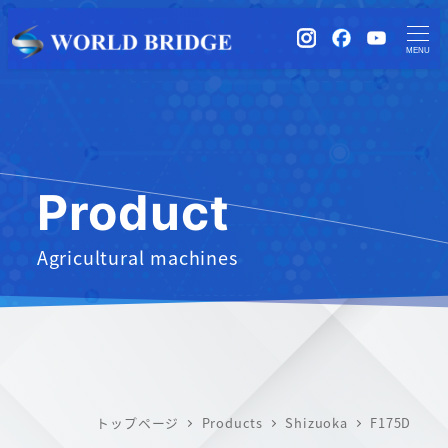
instagram
Facebook
YouTub
MENU
Product
Agricultural machines
トップページ
Products
Shizuoka
F175D