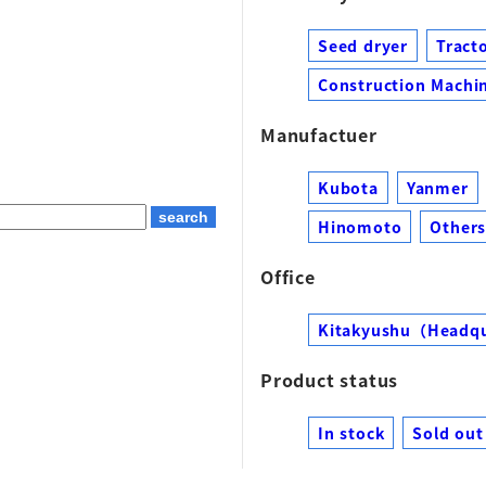
Seed dryer
Tract
Construction Machin
Manufactuer
Kubota
Yanmer
Hinomoto
Other
Office
Kitakyushu（Headq
Product status
In stock
Sold out