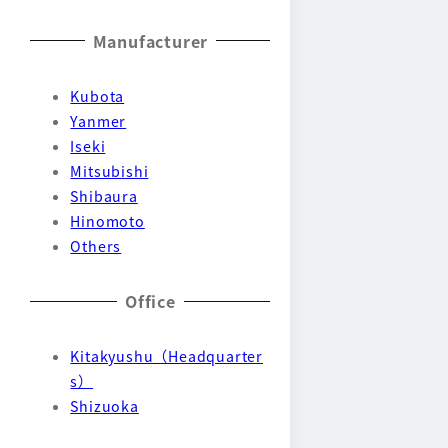
Manufacturer
Kubota
Yanmer
Iseki
Mitsubishi
Shibaura
Hinomoto
Others
Office
Kitakyushu（Headquarter
s）
Shizuoka