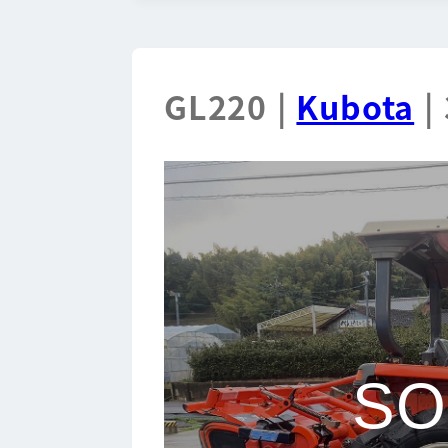
GL220 |
Kubota
|
SO