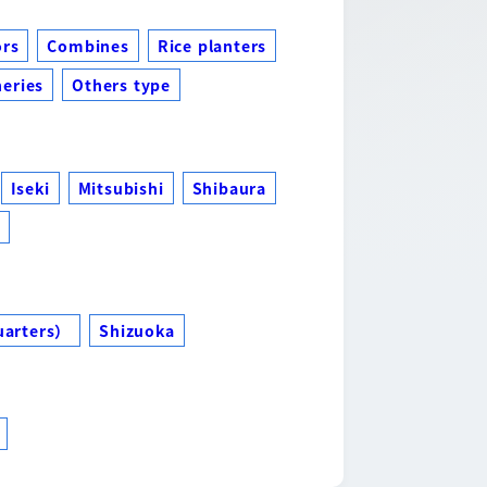
ors
Combines
Rice planters
eries
Others type
Iseki
Mitsubishi
Shibaura
s
uarters）
Shizuoka