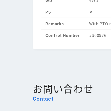
WD
4WD
PS
✕
Remarks
With PTO r
Control Number
#S00976
お問い合わせ
Contact