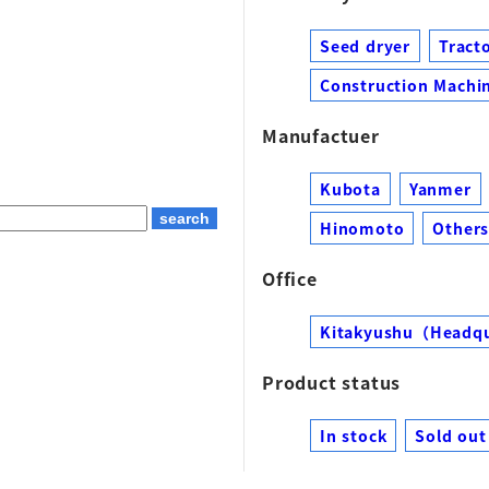
Seed dryer
Tract
Construction Machin
Manufactuer
Kubota
Yanmer
Hinomoto
Other
Office
Kitakyushu（Headq
Product status
In stock
Sold out