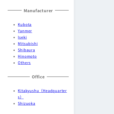
Manufacturer
Kubota
Yanmer
Iseki
Mitsubishi
Shibaura
Hinomoto
Others
Office
Kitakyushu（Headquarter
s）
Shizuoka