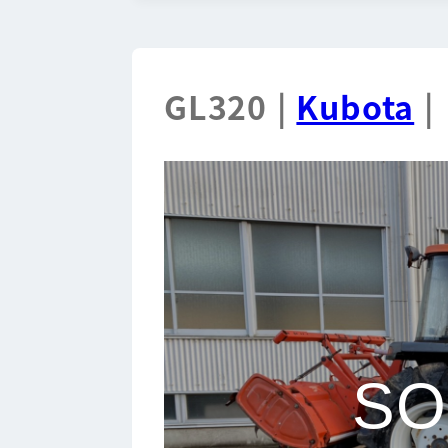
GL320 |
Kubota
|
SO