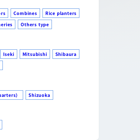
ors
Combines
Rice planters
eries
Others type
Iseki
Mitsubishi
Shibaura
s
uarters）
Shizuoka