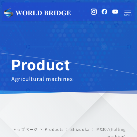
instagram
Facebook
YouTub
MENU
Product
Agricultural machines
トップページ
Products
Shizuoka
MX307(Hulling
machine)