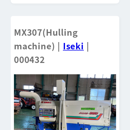
MX307(Hulling
machine) |
Iseki
|
000432