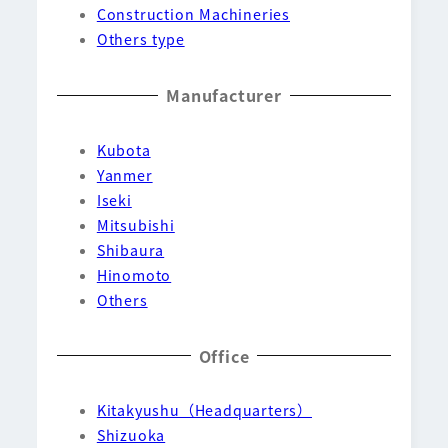
Construction Machineries
Others type
Manufacturer
Kubota
Yanmer
Iseki
Mitsubishi
Shibaura
Hinomoto
Others
Office
Kitakyushu（Headquarters）
Shizuoka