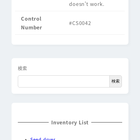
doesn't work.
Control
#CS0042
Number
検索
検索
Inventory List
Seed dryer