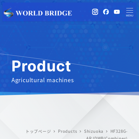
instagram
Facebook
YouTub
MENU
Product
Agricultural machines
トップページ
Products
Shizuoka
HF328G-
ARJDWB(Combines)