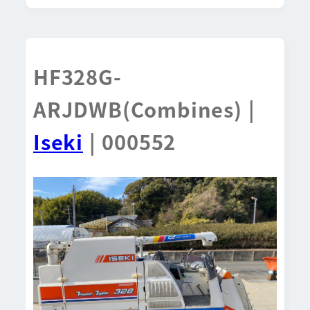
HF328G-
ARJDWB(Combines) |
Iseki
| 000552