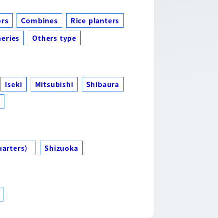
ors
Combines
Rice planters
eries
Others type
Iseki
Mitsubishi
Shibaura
s
uarters）
Shizuoka