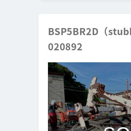
BSP5BR2D（stubb
020892