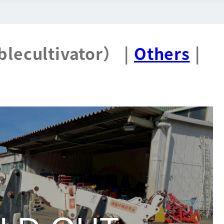
lecultivator） |
Others
|