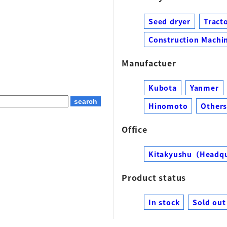
Seed dryer
Tract
Construction Machin
Manufactuer
Kubota
Yanmer
Hinomoto
Other
Office
Kitakyushu（Headq
Product status
In stock
Sold out