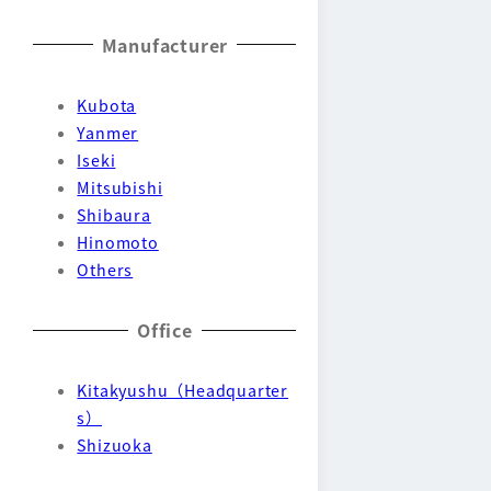
Manufacturer
Kubota
Yanmer
Iseki
Mitsubishi
Shibaura
Hinomoto
Others
Office
Kitakyushu（Headquarter
s）
Shizuoka