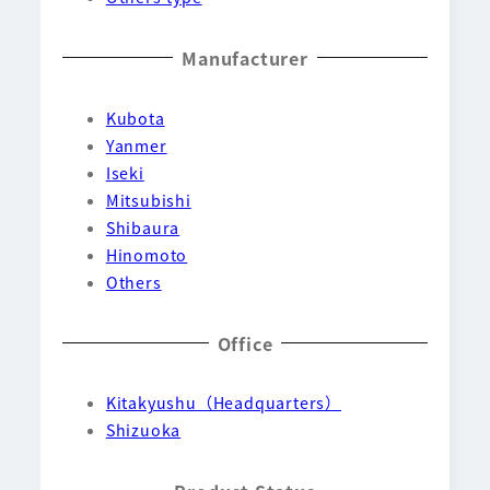
Manufacturer
Kubota
Yanmer
Iseki
Mitsubishi
Shibaura
Hinomoto
Others
Office
Kitakyushu（Headquarters）
Shizuoka