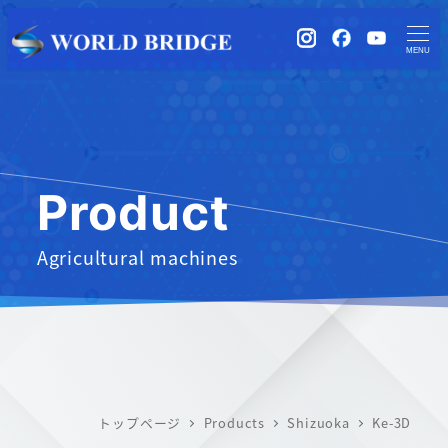
instagram
Facebook
YouTub
MENU
Product
Agricultural machines
トップページ
Products
Shizuoka
Ke-3D