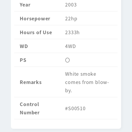
Year
2003
Horsepower
22hp
Hours of Use
2333h
WD
4WD
PS
〇
White smoke
Remarks
comes from blow-
by.
Control
#S00510
Number