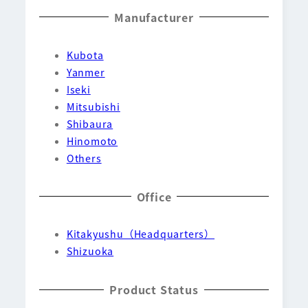
Manufacturer
Kubota
Yanmer
Iseki
Mitsubishi
Shibaura
Hinomoto
Others
Office
Kitakyushu（Headquarters）
Shizuoka
Product Status