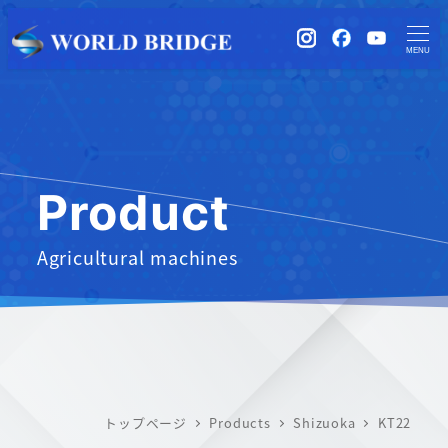
instagram
Facebook
YouTub
MENU
Product
Agricultural machines
トップページ
Products
Shizuoka
KT22