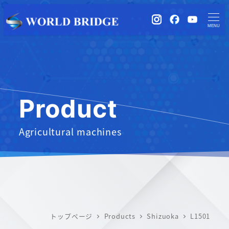
instagram
Facebook
YouTub
MENU
Product
Agricultural machines
トップページ
Products
Shizuoka
L1501