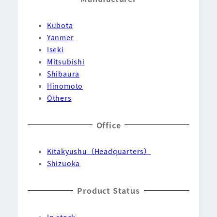
Kubota
Yanmer
Iseki
Mitsubishi
Shibaura
Hinomoto
Others
Office
Kitakyushu（Headquarters）
Shizuoka
Product Status
In stock