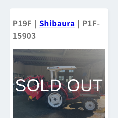
P19F |
Shibaura
| P1F-
15903
SOLD OUT