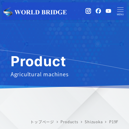
instagram
Facebook
YouTub
MENU
Product
Agricultural machines
トップページ
Products
Shizuoka
P19F