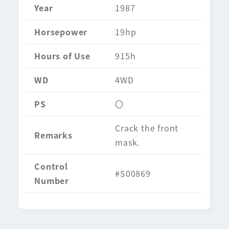
Year
1987
Horsepower
19hp
Hours of Use
915h
WD
4WD
PS
〇
Crack the front
Remarks
mask.
Control
#S00869
Number