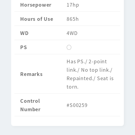
Horsepower
17hp
Hours of Use
865h
WD
4WD
PS
◯
Has PS./ 2-point
link./ No top link./
Remarks
Repainted./ Seat is
torn.
Control
#S00259
Number