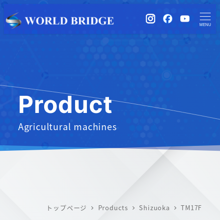
instagram
Facebook
YouTub
MENU
Product
Agricultural machines
トップページ
Products
Shizuoka
TM17F