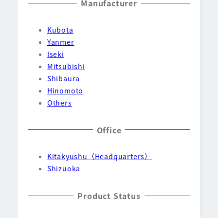
Manufacturer
Kubota
Yanmer
Iseki
Mitsubishi
Shibaura
Hinomoto
Others
Office
Kitakyushu（Headquarters）
Shizuoka
Product Status