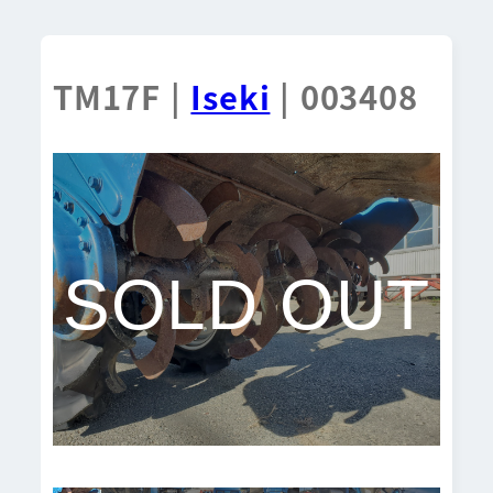
TM17F |
Iseki
| 003408
SOLD OUT