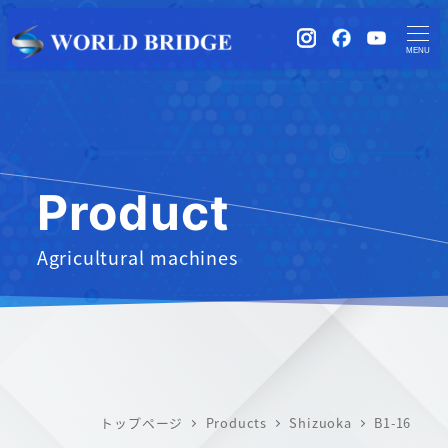
instagram
Facebook
YouTub
MENU
Product
Agricultural machines
トップページ
Products
Shizuoka
B1-16