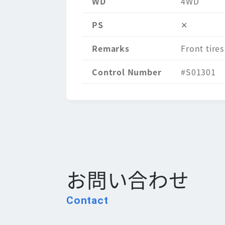
WD
4WD
PS
✕
Remarks
Front tire
Control Number
#S01301
お問い合わせ
Contact