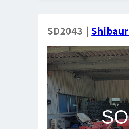
SD2043 |
Shibaur
SO