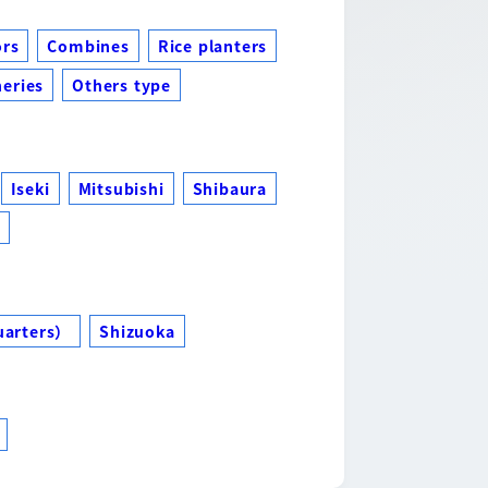
ors
Combines
Rice planters
eries
Others type
Iseki
Mitsubishi
Shibaura
s
uarters）
Shizuoka