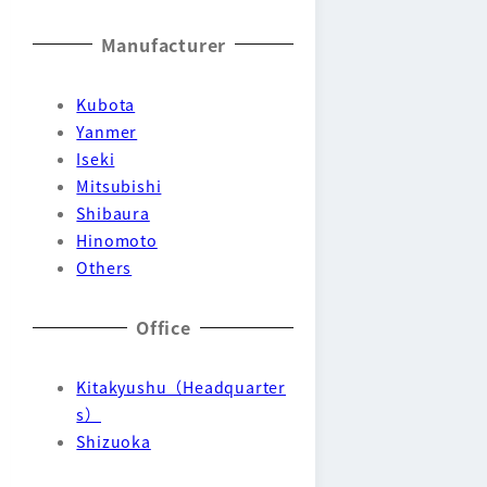
Manufacturer
Kubota
Yanmer
Iseki
Mitsubishi
Shibaura
Hinomoto
Others
Office
Kitakyushu（Headquarter
s）
Shizuoka