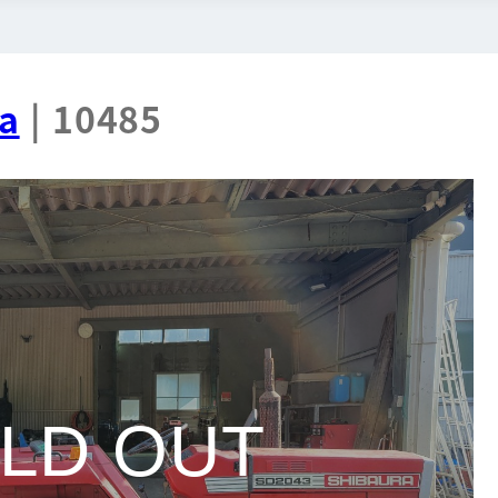
a
| 10485
LD OUT