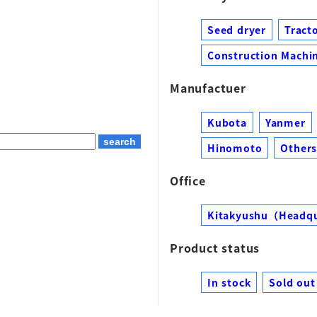
Seed dryer
Tract
Construction Machin
Manufactuer
Kubota
Yanmer
Hinomoto
Other
Office
Kitakyushu（Headq
Product status
In stock
Sold out