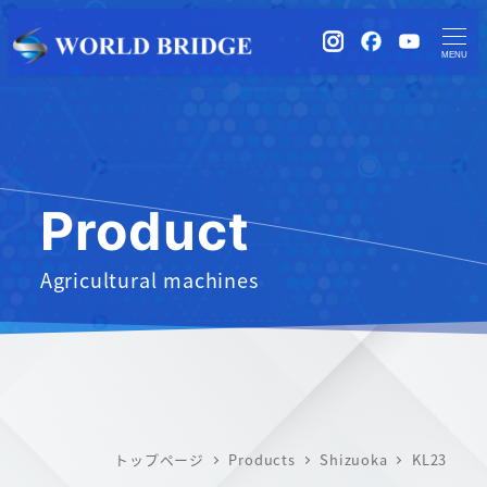
instagram
Facebook
YouTub
MENU
Product
Agricultural machines
トップページ
Products
Shizuoka
KL23