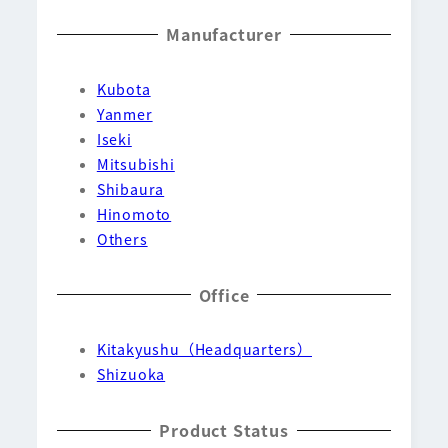
Manufacturer
Kubota
Yanmer
Iseki
Mitsubishi
Shibaura
Hinomoto
Others
Office
Kitakyushu（Headquarters）
Shizuoka
Product Status