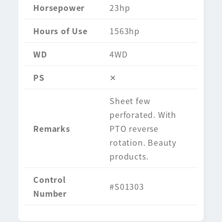
Horsepower
23hp
Hours of Use
1563hp
WD
4WD
PS
✕
Sheet few
perforated. With
Remarks
PTO reverse
rotation. Beauty
products.
Control
#S01303
Number