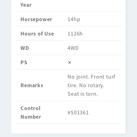
Year
Horsepower
14hp
Hours of Use
1126h
WD
4WD
PS
✕
No joint. Front turf
Remarks
tire. No rotary.
Seat is torn.
Control
#S01361
Number