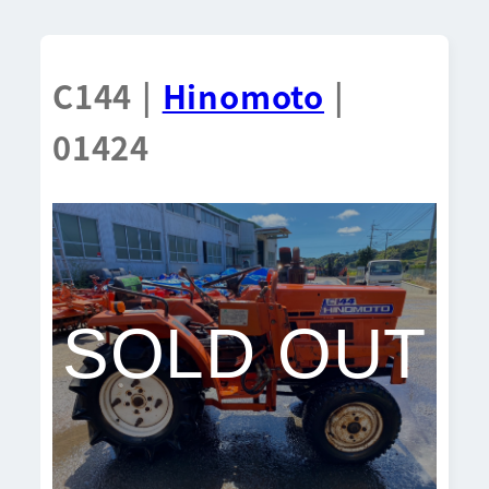
C144 |
Hinomoto
|
01424
SOLD OUT