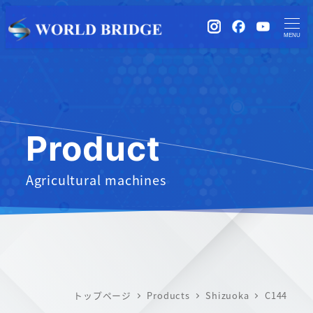
instagram
Facebook
YouTub
MENU
Product
Agricultural machines
トップページ
Products
Shizuoka
C144