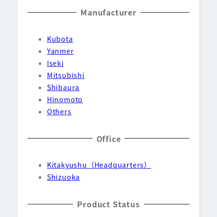
Manufacturer
Kubota
Yanmer
Iseki
Mitsubishi
Shibaura
Hinomoto
Others
Office
Kitakyushu（Headquarters）
Shizuoka
Product Status