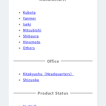
Kubota
Yanmer
Iseki
Mitsubishi
Shibaura
Hinomoto
Others
Office
Kitakyushu（Headquarters）
Shizuoka
Product Status