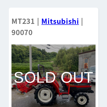
MT231 |
Mitsubishi
|
90070
SOLD OUT