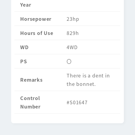
Year
Horsepower
23hp
Hours of Use
829h
WD
4WD
PS
〇
There is a dent in
Remarks
the bonnet.
Control
#S01647
Number