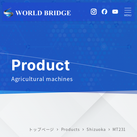
instagram
Facebook
YouTub
MENU
Product
Agricultural machines
トップページ
Products
Shizuoka
MT231