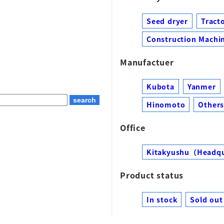
Seed dryer
Tract
Construction Machin
Manufactuer
Kubota
Yanmer
Hinomoto
Other
Office
Kitakyushu（Headq
Product status
In stock
Sold out