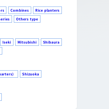
ors
Combines
Rice planters
eries
Others type
Iseki
Mitsubishi
Shibaura
s
uarters）
Shizuoka