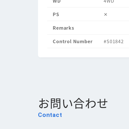
WD
4WD
PS
✕
Remarks
Control Number
#S01842
お問い合わせ
Contact