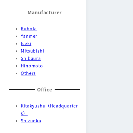
Manufacturer
Kubota
Yanmer
Iseki
Mitsubishi
Shibaura
Hinomoto
Others
Office
Kitakyushu（Headquarter
s）
Shizuoka