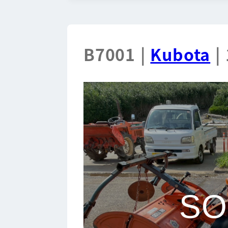
B7001 |
Kubota
|
SO