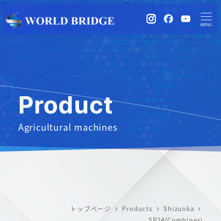
instagram
Facebook
YouTub
MENU
Product
Agricultural machines
トップページ
Products
Shizuoka
SR14(Combines)