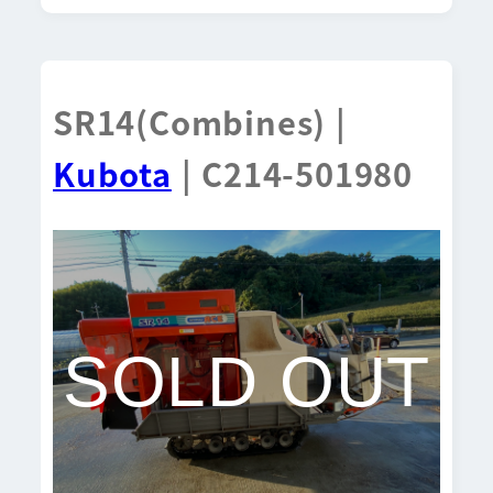
SR14(Combines) |
Kubota
| C214-501980
SOLD OUT