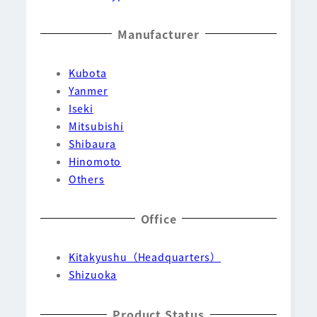
Manufacturer
Kubota
Yanmer
Iseki
Mitsubishi
Shibaura
Hinomoto
Others
Office
Kitakyushu（Headquarters）
Shizuoka
Product Status