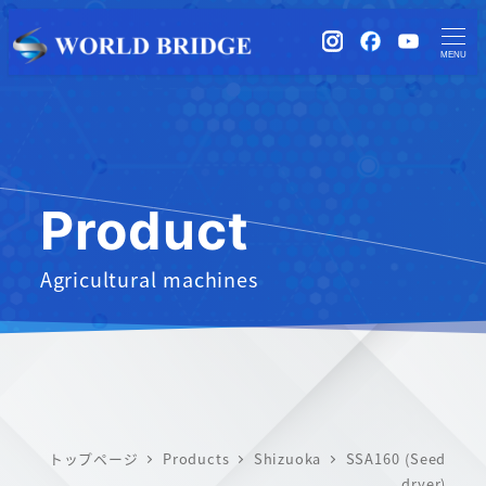
instagram
Facebook
YouTub
MENU
Product
Agricultural machines
トップページ
Products
Shizuoka
SSA160 (Seed
dryer)