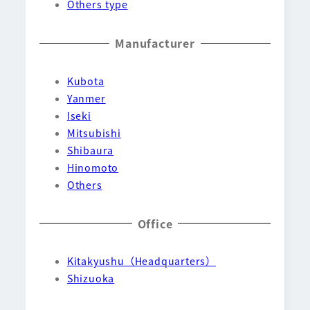
Others type
Manufacturer
Kubota
Yanmer
Iseki
Mitsubishi
Shibaura
Hinomoto
Others
Office
Kitakyushu（Headquarters）
Shizuoka