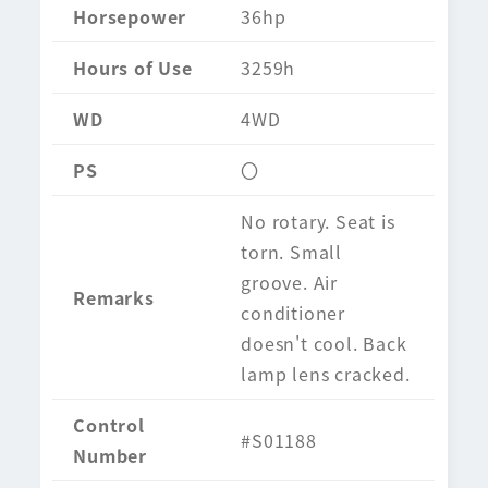
Horsepower
36hp
Hours of Use
3259h
WD
4WD
PS
〇
No rotary. Seat is
torn. Small
groove. Air
Remarks
conditioner
doesn't cool. Back
lamp lens cracked.
Control
#S01188
Number