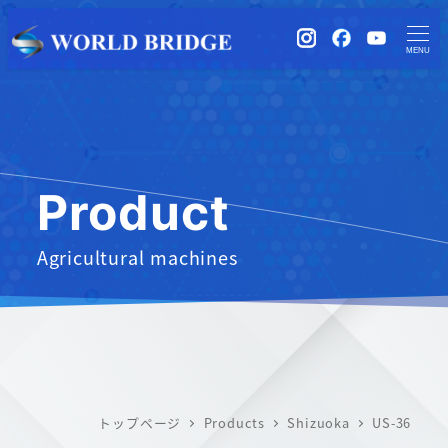
instagram
Facebook
YouTub
MENU
Product
Agricultural machines
トップページ
Products
Shizuoka
US-36