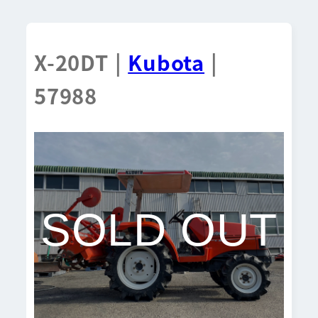
X-20DT |
Kubota
|
57988
SOLD OUT