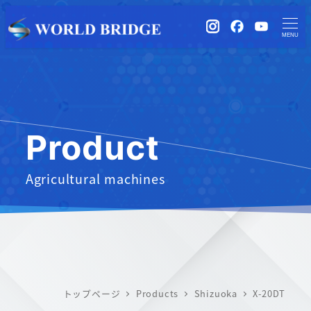
instagram
Facebook
YouTub
MENU
Product
Agricultural machines
トップページ
Products
Shizuoka
X-20DT