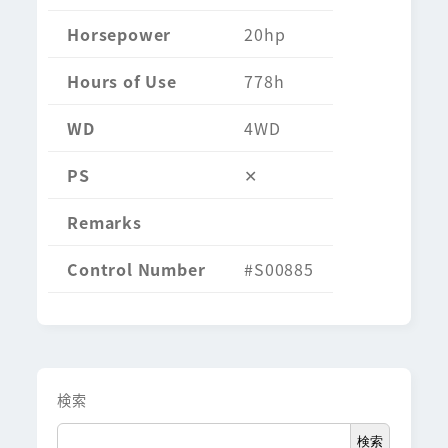
Horsepower
20hp
Hours of Use
778h
WD
4WD
PS
✕
Remarks
Control Number
#S00885
検索
検索