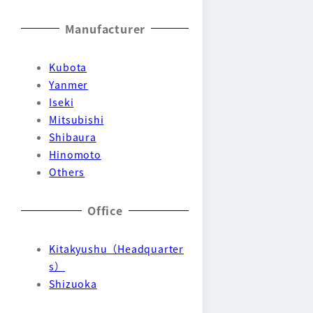
Manufacturer
Kubota
Yanmer
Iseki
Mitsubishi
Shibaura
Hinomoto
Others
Office
Kitakyushu（Headquarter
s）
Shizuoka