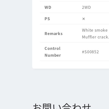
WD
2WD
PS
✕
White smoke c
Remarks
Muffler crac
Control
#S00852
Number
お問い合わせ