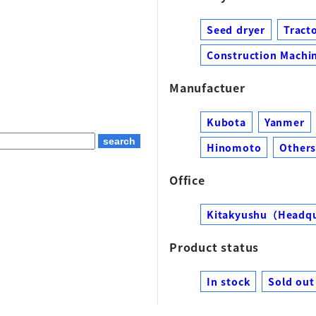
Seed dryer
Tract
Construction Machin
Manufactuer
Kubota
Yanmer
Hinomoto
Other
Office
Kitakyushu（Headq
Product status
In stock
Sold out