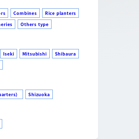
ors
Combines
Rice planters
eries
Others type
Iseki
Mitsubishi
Shibaura
s
uarters）
Shizuoka